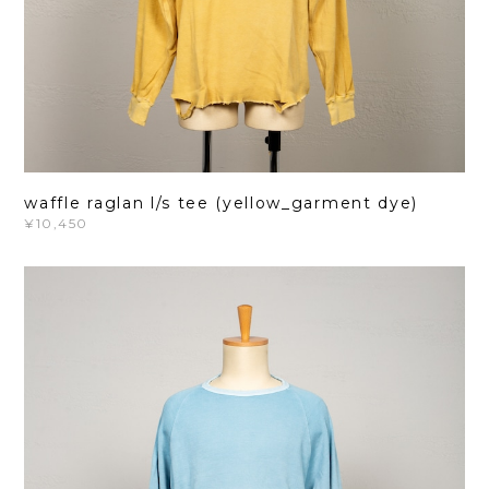
waffle raglan l/s tee (yellow_garment dye)
¥10,450