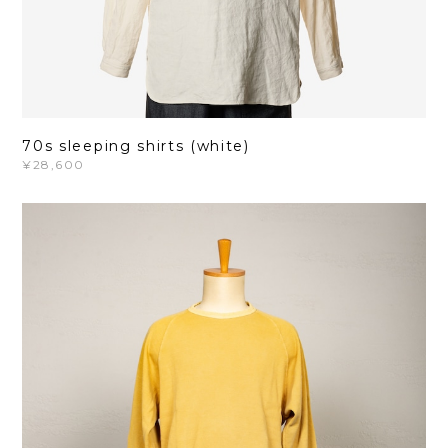
70s sleeping shirts (white)
¥28,600