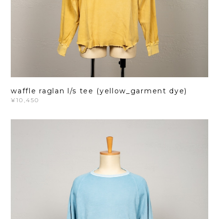
waffle raglan l/s tee (yellow_garment dye)
¥10,450