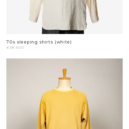
70s sleeping shirts (white)
¥28,600